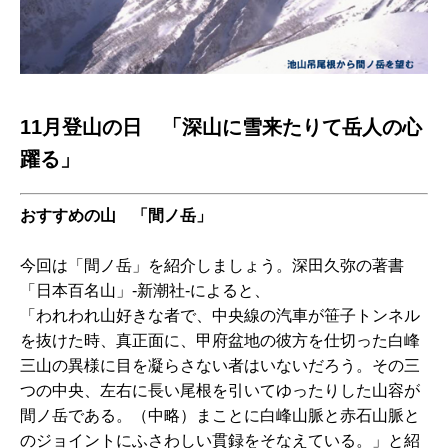
11月登山の日 「深山に雪来たりて岳人の心
躍る」
おすすめの山 「間ノ岳」
今回は「間ノ岳」を紹介しましょう。深田久弥の著書
「日本百名山」-新潮社-によると、
「われわれ山好きな者で、中央線の汽車が笹子トンネル
を抜けた時、真正面に、甲府盆地の彼方を仕切った白峰
三山の異様に目を凝らさない者はいないだろう。その三
つの中央、左右に長い尾根を引いてゆったりした山容が
間ノ岳である。（中略）まことに白峰山脈と赤石山脈と
のジョイントにふさわしい貫録をそなえている。」と紹