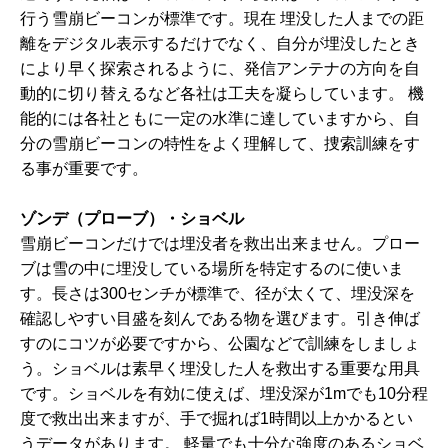
行う雪崩ビーコンが標準です。現在 埋没した人までの距
離をデジタル表示するだけでなく、自分が埋没したとき
により早く探索されるように、発信アンテナの方向を自
動的に切り替えるなど各社は工夫を凝らしています。 機
能的には各社ともに一定の水準に達していますから、自
分の雪崩ビーコンの特性をよく理解して、捜索訓練をす
る事が重要です。
ゾンデ（プローブ）・ショベル
雪崩ビーコンだけでは埋没者を救出出来ません。プロー
ブは雪の中に埋没している場所を特定するのに使いま
す。長さは300センチが標準で、径が太くて、埋没深を
確認しやすい目盛を刻んである物を選びます。引き伸ば
すのにコツが必要ですから、公園などで訓練をしましょ
う。ショベルは素早く埋没した人を救出する重要な用具
です。ショベルを有効に使えば、埋没深が1mでも10分程
度で救出出来ますが、手で掘れば1時間以上かかるとい
うデータがあります。 軽量でも十分な強度のあるショベ