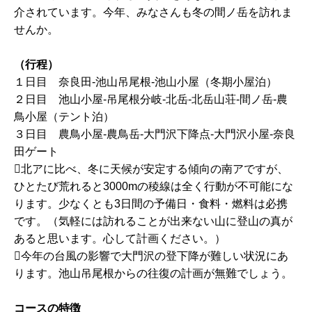
介されています。今年、みなさんも冬の間ノ岳を訪れま
せんか。
（行程）
１日目 奈良田-池山吊尾根-池山小屋（冬期小屋泊）
２日目 池山小屋-吊尾根分岐-北岳-北岳山荘-間ノ岳-農
鳥小屋（テント泊）
３日目 農鳥小屋-農鳥岳-大門沢下降点-大門沢小屋-奈良
田ゲート
北アに比べ、冬に天候が安定する傾向の南アですが、
ひとたび荒れると3000mの稜線は全く行動が不可能にな
ります。少なくとも3日間の予備日・食料・燃料は必携
です。（気軽には訪れることが出来ない山に登山の真が
あると思います。心して計画ください。）
今年の台風の影響で大門沢の登下降が難しい状況にあ
ります。池山吊尾根からの往復の計画が無難でしょう。
コースの特徴