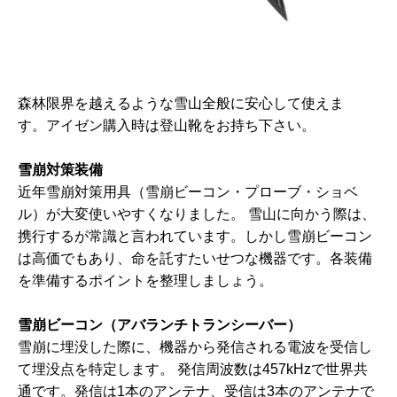
森林限界を越えるような雪山全般に安心して使えま
す。アイゼン購入時は登山靴をお持ち下さい。
雪崩対策装備
近年雪崩対策用具（雪崩ビーコン・プローブ・ショベ
ル）が大変使いやすくなりました。 雪山に向かう際は、
携行するが常識と言われています。しかし雪崩ビーコン
は高価でもあり、命を託すたいせつな機器です。各装備
を準備するポイントを整理しましょう。
雪崩ビーコン（アバランチトランシーバー）
雪崩に埋没した際に、機器から発信される電波を受信し
て埋没点を特定します。 発信周波数は457kHzで世界共
通です。発信は1本のアンテナ、受信は3本のアンテナで