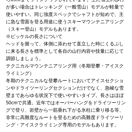
が多い場合はトレッキング（一般雪山）モデルが軽量で
使いやすい。同じ強度スペックでシャフトが短めで、主
に急な雪面を登る用途に使うスキーマウンテニアリング
（スキー登山）モデルもあります。
※ピッケルの長さについて
ヘッドを握って、体側に添わせて直立した時にくるぶし
に来る長さを標準として各自の山行内容や技量に応じて
調節しましょう。
テクニカルマウンテニアリング用（冬期登攀・アイスク
ライミング）
冬期のテクニカルな登攀ルートにおいてアイスセクショ
ンやドライツーリングセクションだけでなく、急峻な雪
壁まであらゆる状況下で使いやすいタイプ。長さはほぼ
50cmで共通。近年ではオーバーハングをドライツーリン
グで登り、岩壁から一筋垂れ下がる氷柱に乗り移る等、
非常に高難度なルートを登るための高難度ドライツーリ
ング・アイスクライミング専用のモデルもあります。