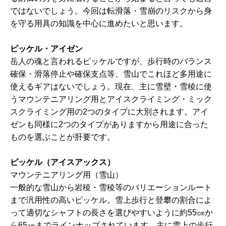
ではないでしょう。今回は転滑落・雪崩のリスクから身
を守る用具の知識を中心に進めたいと思います。
ピッケル・アイゼン
岳人の魂と言われるピッケルですが、歩行時のバランス
確保・滑落停止や確保支点等、雪山でこれほど多用途に
使えるギアはないでしょう。現在、主に雪壁・雪稜に使
うマウンテニアリング用とアイスクライミング・ミック
スクライミング用の2つのタイプに大別されます。アイ
ゼンも同様に2つのタイプがありますから用途に合った
ものを選ぶことが肝要です。
ピッケル（アイスアックス）
マウンテニアリング用（雪山）
一般的な雪山から岩稜・雪稜等のバリエーションルート
まで汎用性の高いピッケル。雪上歩行と登攀の割合によ
って適切なシャフトの長さを選びやすいように約55㎝か
ら65㎝までラインナップされています。主に雪上の歩行