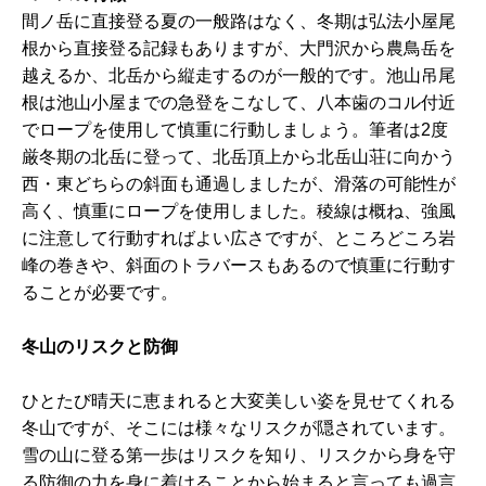
間ノ岳に直接登る夏の一般路はなく、冬期は弘法小屋尾
根から直接登る記録もありますが、大門沢から農鳥岳を
越えるか、北岳から縦走するのが一般的です。池山吊尾
根は池山小屋までの急登をこなして、八本歯のコル付近
でロープを使用して慎重に行動しましょう。筆者は2度
厳冬期の北岳に登って、北岳頂上から北岳山荘に向かう
西・東どちらの斜面も通過しましたが、滑落の可能性が
高く、慎重にロープを使用しました。稜線は概ね、強風
に注意して行動すればよい広さですが、ところどころ岩
峰の巻きや、斜面のトラバースもあるので慎重に行動す
ることが必要です。
冬山のリスクと防御
ひとたび晴天に恵まれると大変美しい姿を見せてくれる
冬山ですが、そこには様々なリスクが隠されています。
雪の山に登る第一歩はリスクを知り、リスクから身を守
る防御の力を身に着けることから始まると言っても過言