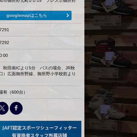
田市御所野元町1-1-15 フレスポ御所野
googlemapはこちら
7291
7292
0:00
、秋田南ICより5分 バスの場合、JR秋
口）広面御所野線、御所野小学校前より
場有（600台）