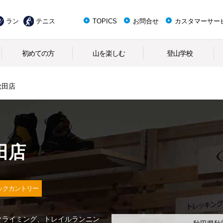
ラン
テニス
TOPICS
お問合せ
カスタマーサー
初めての方
山を楽しむ
登山学校
秋田店
田店
ックカントリー
クライミング、トレイルランニン