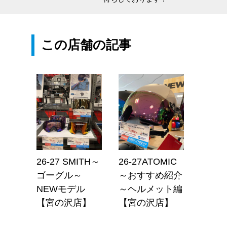
この店舗の記事
報＞サ
26-27 SMITH～
26-27ATOMIC
旧品
ンデ用
ゴーグル～
～おすすめ紹介
SALE
ス入荷
NEWモデル
～ヘルメット編
象！
！【宮
【宮の沢店】
【宮の沢店】
HEA
SUN