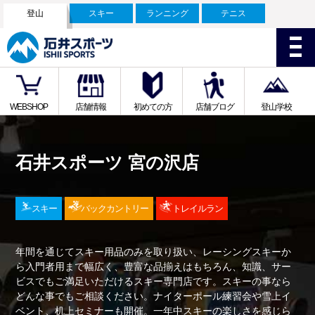
登山
スキー
ランニング
テニス
WEBSHOP
店舗情報
初めての方
店舗ブログ
登山学校
石井スポーツ 宮の沢店
スキー
バックカントリー
トレイルラン
年間を通じてスキー用品のみを取り扱い、レーシングスキーか
ら入門者用まで幅広く、豊富な品揃えはもちろん、知識、サー
ビスでもご満足いただけるスキー専門店です。スキーの事なら
どんな事でもご相談ください。ナイターポール練習会や雪上イ
ベント、机上セミナーも開催。一年中スキーの楽しさを感じら