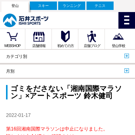
登山
スキー
ランニング
テニス
WEBSHOP
店舗情報
初めての方
店舗ブログ
登山学校
カテゴリ別
月別
ゴミをださない「湘南国際マラソ
ン」×アートスポーツ 鈴木健司
2022-01-17
第16回湘南国際マラソンは中止になりました。