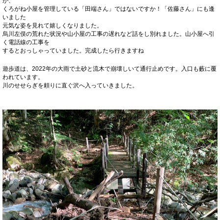
が、
くろがね小屋を管理している「田端さん」ではないですか！「佐藤さん」にも逢
いました
元気な姿を見れて嬉しくなりました。
烏川左俣の荒れた状況や山小屋の工事の遅れなど話をし別れました。山小屋へ引
く電話線の工事を
するとおっしゃっていました。完成したら行きますね
遊歩道は、2022年の大雨で土砂と流木で崩壊しいて通行止めです。入口も藪に覆
われています。
川のせせらぎを頼りに直ぐ沢へ入っていきました。