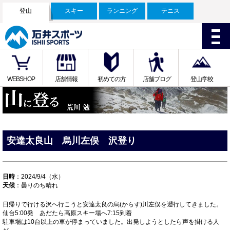
登山
スキー
ランニング
テニス
WEBSHOP
店舗情報
初めての方
店舗ブログ
登山学校
安達太良山 烏川左俣 沢登り
日時
：2024/9/4（水）
天候
：曇りのち晴れ
日帰りで行ける沢へ行こうと安達太良の烏(からす)川左俣を遡行してきました。
仙台5:00発 あだたら高原スキー場へ7:15到着
駐車場は10台以上の車が停まっていました。出発しようとしたら声を掛ける人