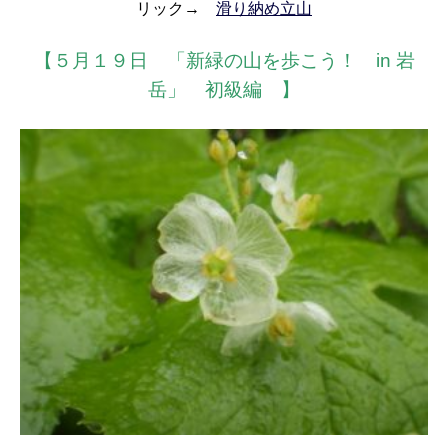
リック→
滑り納め立山
【５月１９日 「新緑の山を歩こう！ in 岩
岳」 初級編
】