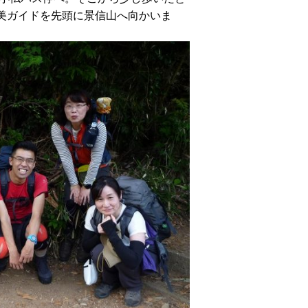
美ガイドを先頭に
景信山へ向かいま