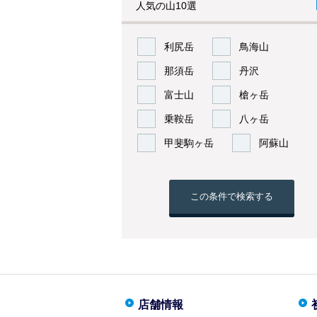
人気の山10選
利尻岳
鳥海山
那須岳
丹沢
富士山
槍ヶ岳
乗鞍岳
八ヶ岳
甲斐駒ヶ岳
阿蘇山
この条件で検索する
店舗情報