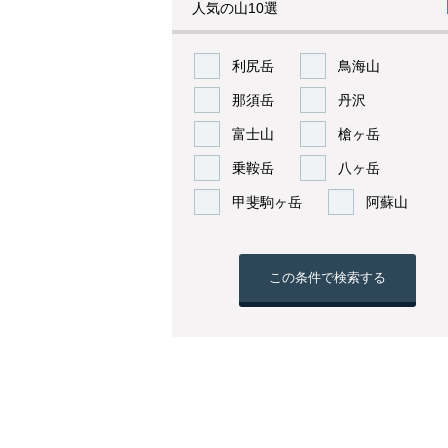
人気の山10選
利尻岳
鳥海山
那須岳
丹沢
富士山
槍ヶ岳
乗鞍岳
八ヶ岳
甲斐駒ヶ岳
阿蘇山
この条件で検索する