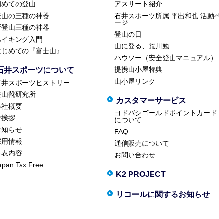
初めての登山
アスリート紹介
登山の三種の神器
石井スポーツ所属 平出和也 活動
ージ
新登山三種の神器
登山の日
ハイキング入門
山に登る、荒川勉
はじめての『富士山』
ハウツー（安全登山マニュアル）
提携山小屋特典
石井スポーツについて
山小屋リンク
石井スポーツヒストリー
登山靴研究所
カスタマーサービス
会社概要
ヨドバシゴールドポイントカード
ご挨拶
について
お知らせ
FAQ
採用情報
通信販売について
公表内容
お問い合わせ
apan Tax Free
K2 PROJECT
リコールに関するお知らせ