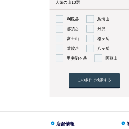
人気の山10選
利尻岳
鳥海山
那須岳
丹沢
富士山
槍ヶ岳
乗鞍岳
八ヶ岳
甲斐駒ヶ岳
阿蘇山
この条件で検索する
店舗情報