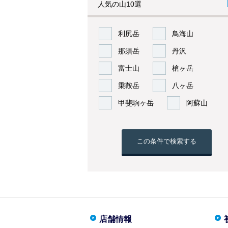
人気の山10選
利尻岳
鳥海山
那須岳
丹沢
富士山
槍ヶ岳
乗鞍岳
八ヶ岳
甲斐駒ヶ岳
阿蘇山
この条件で検索する
店舗情報