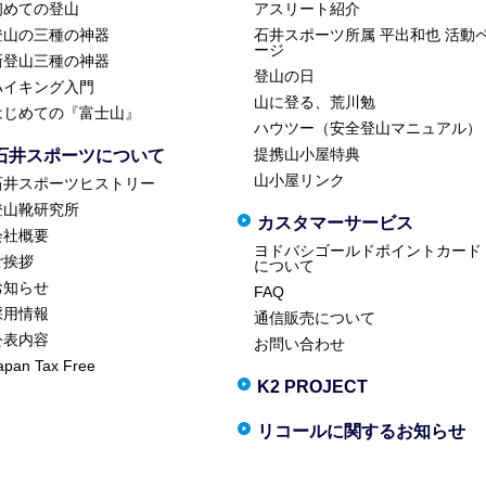
初めての登山
アスリート紹介
登山の三種の神器
石井スポーツ所属 平出和也 活動
ージ
新登山三種の神器
登山の日
ハイキング入門
山に登る、荒川勉
はじめての『富士山』
ハウツー（安全登山マニュアル）
提携山小屋特典
石井スポーツについて
山小屋リンク
石井スポーツヒストリー
登山靴研究所
カスタマーサービス
会社概要
ヨドバシゴールドポイントカード
ご挨拶
について
お知らせ
FAQ
採用情報
通信販売について
公表内容
お問い合わせ
apan Tax Free
K2 PROJECT
リコールに関するお知らせ