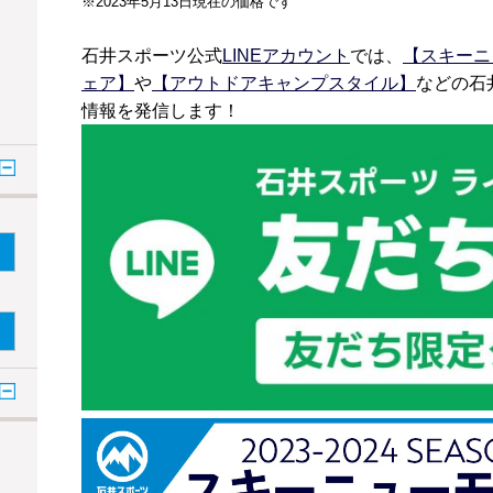
※2023年5月13日現在の価格です
石井スポーツ公式
LINEアカウント
では、
【スキーニ
ェア】
や
【アウトドアキャンプスタイル】
などの石
情報を発信します！