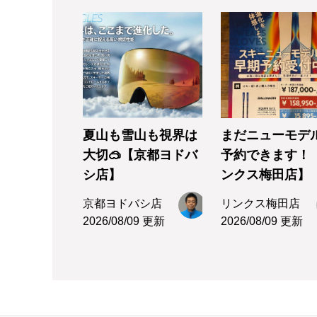
夏山も雪山も視界は
まだニューモデ
大切🥽【京都ヨドバ
予約できます！
シ店】
ンクス梅田店】
京都ヨドバシ店
リンクス梅田店
2026/08/09 更新
2026/08/09 更新