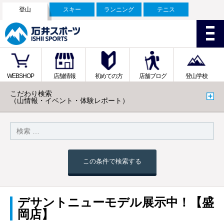
登山
スキー
ランニング
テニス
WEBSHOP
店舗情報
初めての方
店舗ブログ
登山学校
こだわり検索
（山情報・イベント・体験レポート）
この条件で検索する
デサントニューモデル展示中！【盛
岡店】