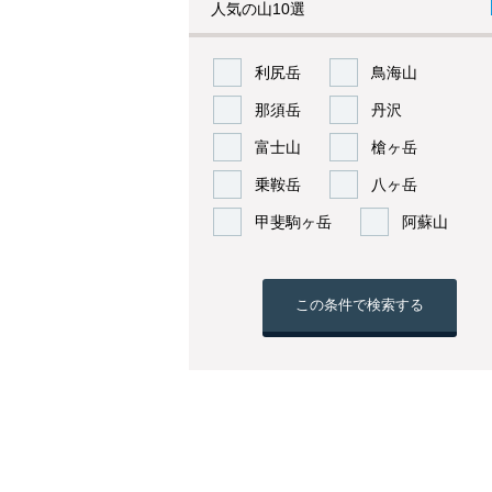
人気の山10選
利尻岳
鳥海山
那須岳
丹沢
富士山
槍ヶ岳
乗鞍岳
八ヶ岳
甲斐駒ヶ岳
阿蘇山
この条件で検索する