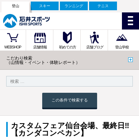
登山
スキー
ランニング
テニス
WEBSHOP
店舗情報
初めての方
店舗ブログ
登山学校
こだわり検索
（山情報・イベント・体験レポート）
この条件で検索する
カスタムフェア仙台会場、最終日‼
【カンダコンペカン】