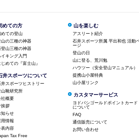
初めての方
山を楽しむ
初めての登山
アスリート紹介
登山の三種の神器
石井スポーツ所属 平出和也 活動
ージ
新登山三種の神器
登山の日
ハイキング入門
山に登る、荒川勉
はじめての『富士山』
ハウツー（安全登山マニュアル）
提携山小屋特典
石井スポーツについて
山小屋リンク
石井スポーツヒストリー
登山靴研究所
カスタマーサービス
会社概要
ヨドバシゴールドポイントカード
ご挨拶
について
お知らせ
FAQ
採用情報
通信販売について
公表内容
お問い合わせ
apan Tax Free