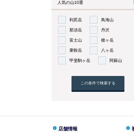
人気の山10選
利尻岳
鳥海山
那須岳
丹沢
富士山
槍ヶ岳
乗鞍岳
八ヶ岳
甲斐駒ヶ岳
阿蘇山
この条件で検索する
店舗情報