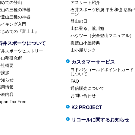
初めての登山
アスリート紹介
登山の三種の神器
石井スポーツ所属 平出和也 活動
ージ
新登山三種の神器
登山の日
ハイキング入門
山に登る、荒川勉
はじめての『富士山』
ハウツー（安全登山マニュアル）
提携山小屋特典
石井スポーツについて
山小屋リンク
石井スポーツヒストリー
登山靴研究所
カスタマーサービス
会社概要
ヨドバシゴールドポイントカード
ご挨拶
について
お知らせ
FAQ
採用情報
通信販売について
公表内容
お問い合わせ
apan Tax Free
K2 PROJECT
リコールに関するお知らせ