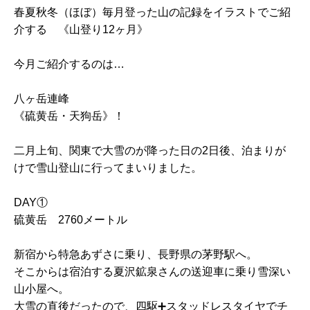
春夏秋冬（ほぼ）毎月登った山の記録をイラストでご紹
介する 《山登り12ヶ月》
今月ご紹介するのは…
八ヶ岳連峰
《硫黄岳・天狗岳》！
二月上旬、関東で大雪のが降った日の2日後、泊まりが
けで雪山登山に行ってまいりました。
DAY①
硫黄岳 2760メートル
新宿から特急あずさに乗り、長野県の茅野駅へ。
そこからは宿泊する夏沢鉱泉さんの送迎車に乗り雪深い
山小屋へ。
大雪の直後だったので、四駆➕スタッドレスタイヤでチ