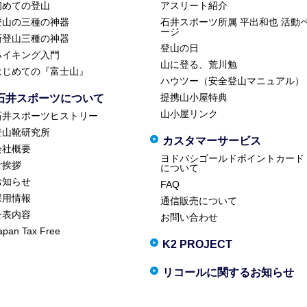
初めての登山
アスリート紹介
登山の三種の神器
石井スポーツ所属 平出和也 活動
ージ
新登山三種の神器
登山の日
ハイキング入門
山に登る、荒川勉
はじめての『富士山』
ハウツー（安全登山マニュアル）
提携山小屋特典
石井スポーツについて
山小屋リンク
石井スポーツヒストリー
登山靴研究所
カスタマーサービス
会社概要
ヨドバシゴールドポイントカード
ご挨拶
について
お知らせ
FAQ
採用情報
通信販売について
公表内容
お問い合わせ
apan Tax Free
K2 PROJECT
リコールに関するお知らせ