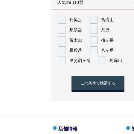
人気の山10選
利尻岳
鳥海山
那須岳
丹沢
富士山
槍ヶ岳
乗鞍岳
八ヶ岳
甲斐駒ヶ岳
阿蘇山
この条件で検索する
店舗情報