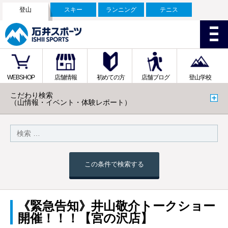
登山
スキー
ランニング
テニス
WEBSHOP
店舗情報
初めての方
店舗ブログ
登山学校
こだわり検索
（山情報・イベント・体験レポート）
この条件で検索する
《緊急告知》井山敬介トークショー
開催！！！【宮の沢店】