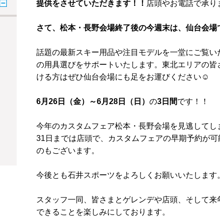
提供をさせていただきます！！
店頭やお電話で承り
さて、松本・長野会場終了後の今週末
は、仙台会場
話題の最新スキー用品や注目モデルを一堂にご覧い
の用具選びをサポートいたします。東北エリアの皆
ける方はぜひ仙台会場にも足をお運びください☺️
6月26日（金）～6月28日（日）
の
3日間
です！！
今年のカスタムフェア松本・長野会場を見逃してし
31日までは店頭で、カスタムフェアの早期予約が
のもございます。
今後とも石井スポーツをよろしくお願いいたします
スタッフ一同、皆さまとゲレンデや店頭、そして来
できることを楽しみにしております。