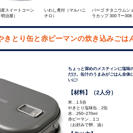
国産スイートコーン
いわし煮付（マルハニ
バーゴ チタニウムシ
（明治屋）
チロ）
ラカップ 300 Tー308
やきとり缶と赤ピーマンの炊き込みごは
ちょっと深めのメスティンに塩味
だけ。缶汁のうまみがごはん全体
いに!
【材料】（2人分）
米…1.5合
やきとり塩味缶…2缶
水…250~270ml
赤ピーマン…1コ
（お好みで卵、油）