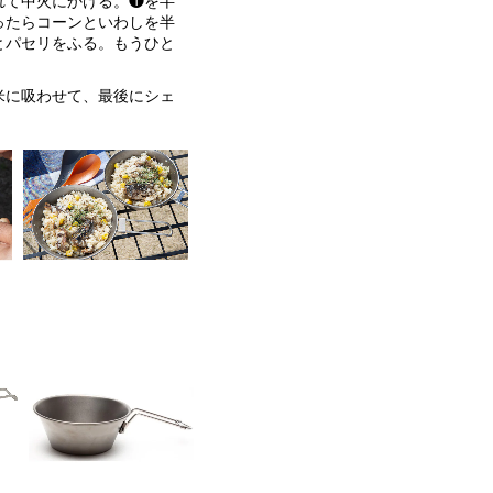
れて中火にかける。❶を半
ったらコーンといわしを半
とパセリをふる。もうひと
。
米に吸わせて、最後にシェ