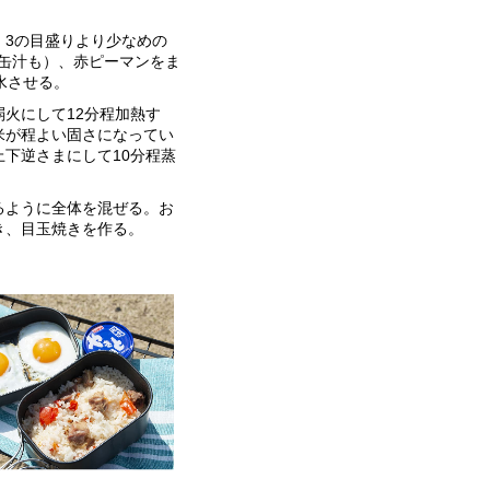
。3の目盛りより少なめの
（缶汁も）、赤ピーマンをま
水させる。
火にして12分程加熱す
米が程よい固さになってい
下逆さまにして10分程蒸
るように全体を混ぜる。お
き、目玉焼きを作る。