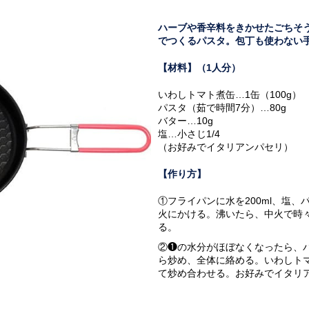
ハーブや香辛料をきかせたごちそ
でつくるパスタ。包丁も使わない
【材料】（1人分）
いわしトマト煮缶…1缶（100g）
パスタ（茹で時間7分）…80g
バター…10g
塩…小さじ1/4
（お好みでイタリアンパセリ）
【作り方】
①フライパンに水を200ml、塩
火にかける。沸いたら、中火で時
る。
②❶の水分がほぼなくなったら、
ら炒め、全体に絡める。いわしト
て炒め合わせる。お好みでイタリ