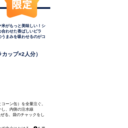
ァ米がもっと美味しい！シ
め合わせた香ばしいピラ
のうまみを吸わせるのがコ
ラカップ×2人分）
）
とコーン缶）を全量注ぐ。
かし、内側の注水線
く混ぜる。袋のチャックをし