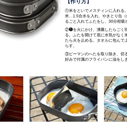
【作り方】
①米をといでメスティンに入れる
米…1.5合水を入れ、やきとり缶
るごと入れてふたをし、30分程吸
②❶を火にかけ、沸騰したらごく弱
る。ふたを開けて底に水気がなく
たら火を止める。タオルに包んで上
らす。
③ピーマンのへたを取り除き、切
好みで付属のフライパンに油をし