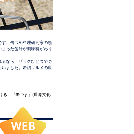
です。缶づめ料理研究家の黒
つまった缶汁が調味料がわり
れるなら、ザックひとつで身
らいました。缶詰グルメの世
ける。『缶つま』(世界文化