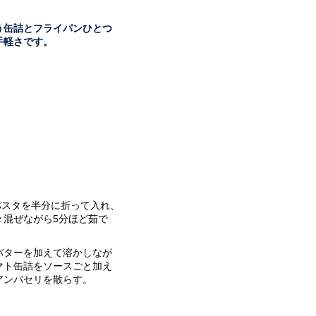
う缶詰とフライパンひとつ
手軽さです。
、パスタを半分に折って入れ、
々混ぜながら5分ほど茹で
バターを加えて溶かしなが
マト缶詰をソースごと加え
アンパセリを散らす。