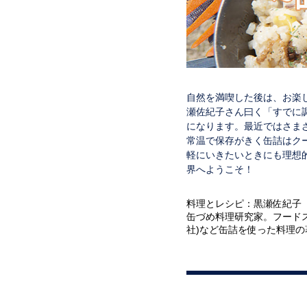
自然を満喫した後は、お楽
瀬佐紀子さん曰く「すでに
になります。最近ではさま
常温で保存がきく缶詰はク
軽にいきたいときにも理想
界へようこそ！
料理とレシピ：黒瀬佐紀子
缶づめ料理研究家。フード
社)など缶詰を使った料理