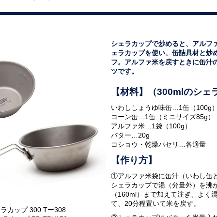
シェラカップで炒めると、アルフ
ェラカップを使い、缶詰具材と炒
フ。アルファ米を戻すときに缶汁
ツです。
【材料】（300mlのシェ
いわししょうゆ味缶…1缶（100g
コーン缶…1缶（ミニサイズ85g）
アルファ米…1袋（100g）
バター…20g
コショウ・乾燥パセリ…各適量
【作り方】
①アルファ米袋に缶汁（いわし缶
シェラカップで湯（分量外）を沸
（160ml）まで加えて注ぎ、よ
て、20分程置いて米を戻す。
ップ 300 Tー308