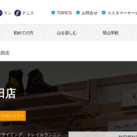
ラン
テニス
TOPICS
お問合せ
カスタマーサー
初めての方
山を楽しむ
登山学校
秋田店
田店
ックカントリー
クライミング、トレイルランニン