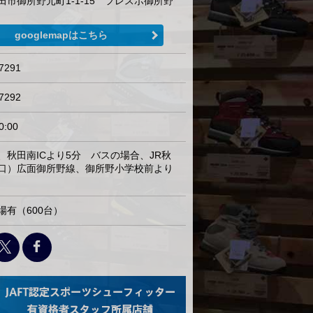
田市御所野元町1-1-15 フレスポ御所野
googlemapはこちら
7291
7292
0:00
、秋田南ICより5分 バスの場合、JR秋
口）広面御所野線、御所野小学校前より
場有（600台）