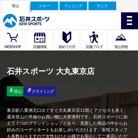
登山
スキー
ランニング
テニス
WEBSHOP
店舗情報
初めての方
店舗ブログ
登山学校
石井スポーツ 大丸東京店
登山
クライミング
東京駅八重洲北口出てすぐ大丸東京店11階とアクセスも良く、
週末登山の準備やお買い物に大変便利です。石井スポーツに加
えて７つのブランドショップがあり、充実した商品の中からお
好みのコーディネートもお楽しみいただけます。女性スタッフ
も多数おりますので女性おひとり様でも安心してご来店いただ