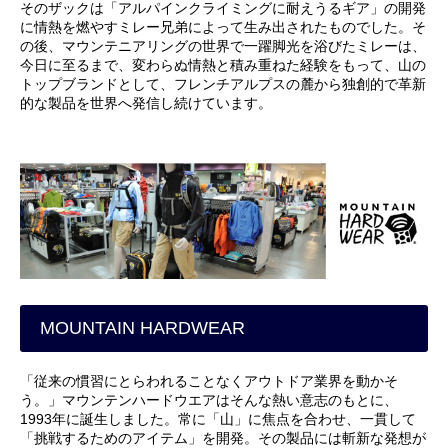
そのザックは「アルパインクライミングに耐えうるギア」の開発
に情熱を燃やすミレー兄弟によって生み出されたものでした。そ
の後、マウンテニアリングの世界で一躍脚光を浴びたミレーは、
今日に至るまで、変わらぬ情熱と積み重ねた経験をもって、山の
トップブランドとして、フレンチアルプスの麓から独創的で革新
的な製品を世界へ発信し続けています。
MOUNTAIN HARDWEAR
「従来の慣習にとらわれることなくアウトドア業界を動かそ
う。」マウンテンハードウエアはそんな熱い意志のもとに、
1993年に誕生しました。常に「山」に焦点を合わせ、一貫して
「挑戦するためのアイテム」を開発。その製品には斬新な発想が