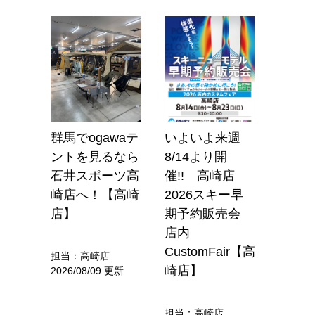
フェ
群馬でogawaテ
いよいよ来週
「登
ーツ
ントを見るなら
8/14より開
ズン
ない。
石井スポーツ高
催!! 高崎店
きた
対象商
崎店へ！【高崎
2026スキー早
ェア
内！
店】
期予約販売会
店】
】
店内
CustomFair【高
担当：高崎店
担当：
崎店】
2026/08/09 更新
2026/0
更新
担当：高崎店