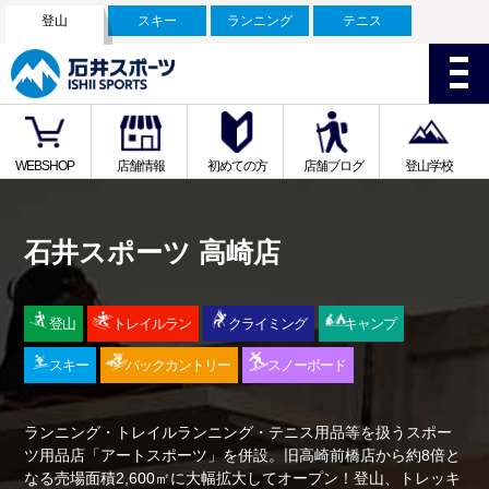
登山
スキー
ランニング
テニス
WEBSHOP
店舗情報
初めての方
店舗ブログ
登山学校
石井スポーツ 高崎店
登山
トレイルラン
クライミング
キャンプ
スキー
バックカントリー
スノーボード
ランニング・トレイルランニング・テニス用品等を扱うスポー
ツ用品店「アートスポーツ」を併設。旧高崎前橋店から約8倍と
なる売場面積2,600㎡に大幅拡大してオープン！登山、トレッキ