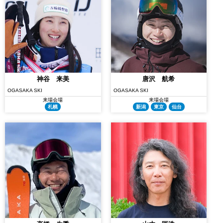
神谷 来美
唐沢 航希
OGASAKA SKI
OGASAKA SKI
来場会場
来場会場
札幌
新潟
東京
仙台