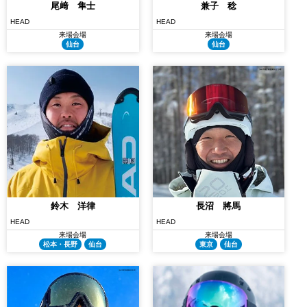
尾﨑 隼士
兼子 稔
HEAD
HEAD
来場会場
来場会場
仙台
仙台
鈴木 洋律
長沼 將馬
HEAD
HEAD
来場会場
来場会場
松本・長野
仙台
東京
仙台