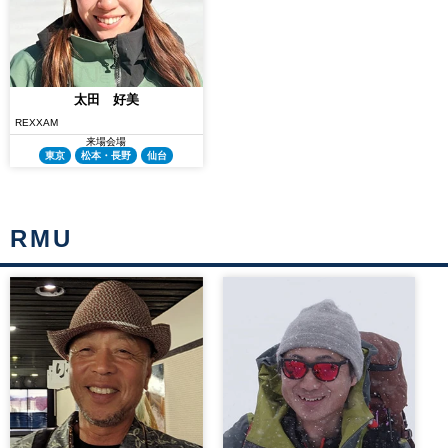
太田 好美
REXXAM
来場会場
東京
松本・長野
仙台
RMU