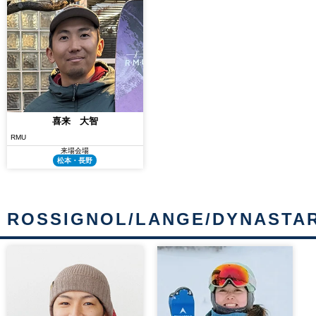
喜来 大智
RMU
来場会場
松本・長野
ROSSIGNOL/LANGE/DYNASTA