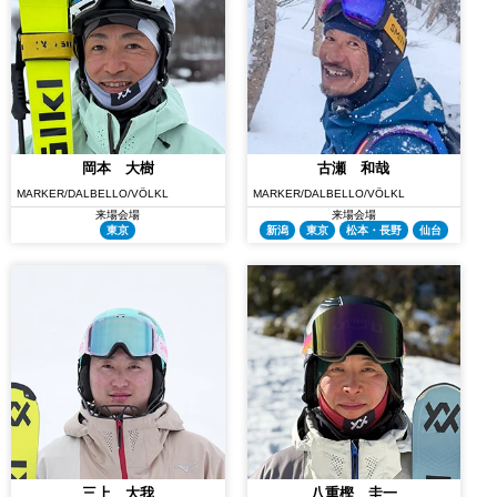
岡本 大樹
古瀬 和哉
MARKER/DALBELLO/VÖLKL
MARKER/DALBELLO/VÖLKL
来場会場
来場会場
東京
新潟
東京
松本・長野
仙台
三上 大我
八重樫 圭一