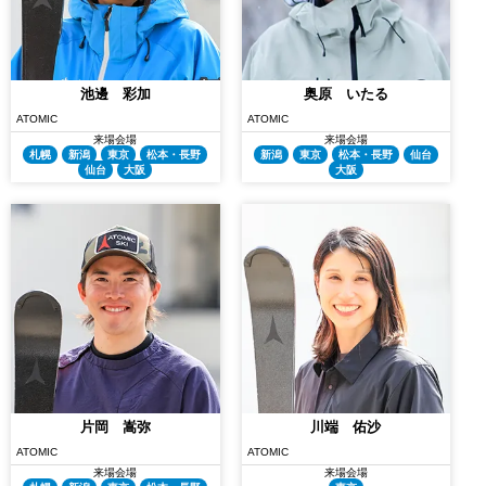
池邊 彩加
奥原 いたる
ATOMIC
ATOMIC
来場会場
来場会場
札幌
新潟
東京
松本・長野
新潟
東京
松本・長野
仙台
仙台
大阪
大阪
片岡 嵩弥
川端 佑沙
ATOMIC
ATOMIC
来場会場
来場会場