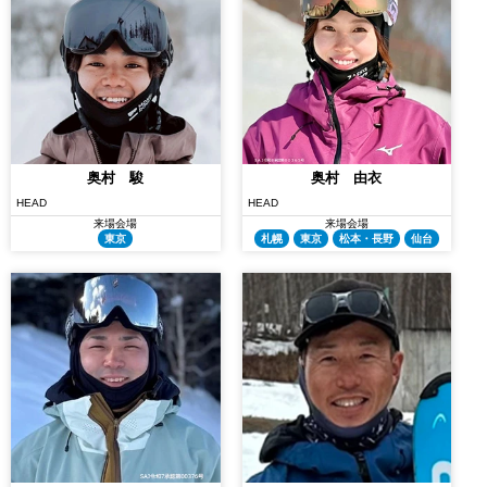
奥村 駿
奥村 由衣
HEAD
HEAD
来場会場
来場会場
東京
札幌
東京
松本・長野
仙台