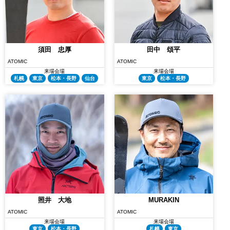
須田 忠厚
田中 頌平
ATOMIC
ATOMIC
来場会場
来場会場
札幌
東京
松本・長野
仙台
東京
松本・長野
照井 大地
MURAKIN
ATOMIC
ATOMIC
来場会場
来場会場
東京
松本・長野
札幌
東京