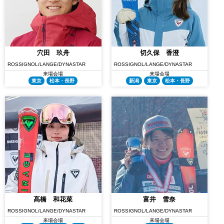
穴田 玖舟
切久保 香澄
ROSSIGNOL/LANGE/DYNASTAR
ROSSIGNOL/LANGE/DYNASTAR
来場会場
来場会場
東京
松本・長野
新潟
東京
松本・長野
髙橋 和花菜
富井 雪奈
ROSSIGNOL/LANGE/DYNASTAR
ROSSIGNOL/LANGE/DYNASTAR
来場会場
来場会場