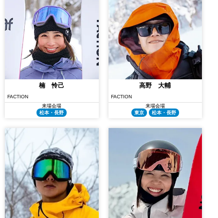
楠 怜己
高野 大輔
FACTION
FACTION
来場会場
来場会場
松本・長野
東京
松本・長野