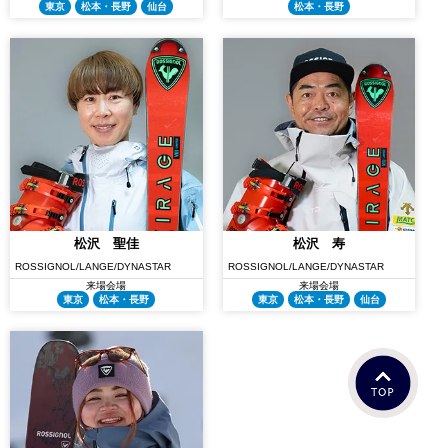
東京
松本・長野
仙台
松本・長野
松沢 聖佳
松沢 寿
ROSSIGNOL/LANGE/DYNASTAR
ROSSIGNOL/LANGE/DYNASTAR
来場会場
来場会場
東京
松本・長野
東京
松本・長野
仙台