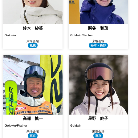
鈴木 紗英
関谷 和茂
Goldwin
Goldwin/Fischer
来場会場
来場会場
札幌
松本・長野
高瀬 慎一
星野 純子
Goldwin/Fischer
Goldwin
来場会場
来場会場
東京
東京