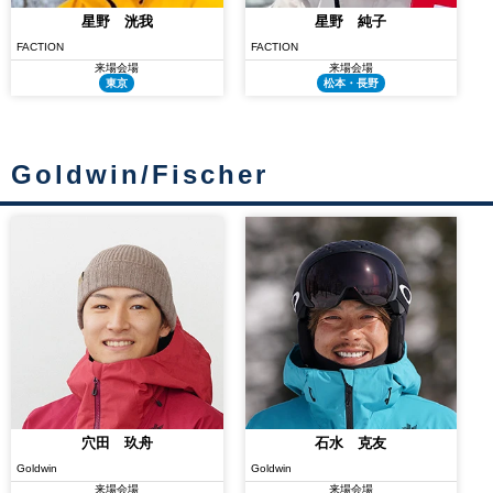
星野 洸我
星野 純子
FACTION
FACTION
来場会場
来場会場
東京
松本・長野
Goldwin/Fischer
穴田 玖舟
石水 克友
Goldwin
Goldwin
来場会場
来場会場