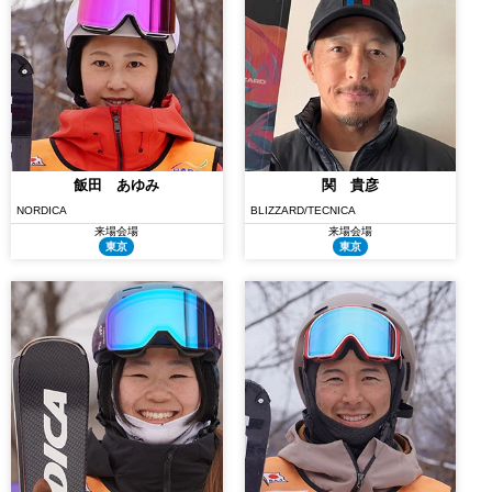
飯田 あゆみ
関 貴彦
NORDICA
BLIZZARD/TECNICA
来場会場
来場会場
東京
東京