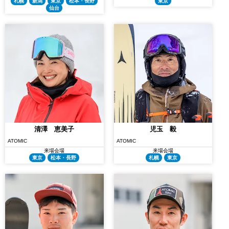
札幌
新潟
東京
松本・長野
東京
仙台
清澤 恵美子
児玉 毅
ATOMIC
ATOMIC
来場会場
来場会場
東京
松本・長野
札幌
東京