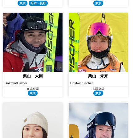
東京
松本・長野
東京
栗山 太樹
栗山 未来
Goldwin/Fischer
Goldwin/Fischer
来場会場
来場会場
東京
東京