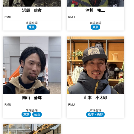
浜部 信彦
津川 祐二
RMU
RMU
来場会場
来場会場
東京
東京
南山 倫輝
山本 小太郎
RMU
RMU
来場会場
来場会場
東京
仙台
松本・長野