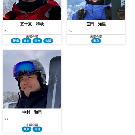
五十嵐 和哉
笹田 知里
K2
K2
来場会場
来場会場
新潟
東京
仙台
大阪
東京
中村 和司
K2
来場会場
東京
仙台