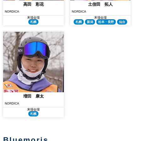
高田 彩花
土信田 拓人
NORDICA
NORDICA
来場会場
来場会場
札幌
札幌
新潟
松本・長野
仙台
増田 康太
NORDICA
来場会場
札幌
Bluemoris