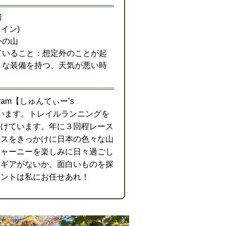
務
イン)
外の山
ていること：想定外のことが起
うな装備を持つ、天気が悪い時
ram【しゅんてぃー’s
やいています。トレイルランニングを
掛けています。年に３回程レース
ースをきっかけに日本の色々な山
ジャーニーを楽しみに日々過ごし
いギアがないか、面白いものを探
メントは私にお任せあれ！