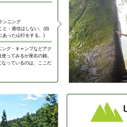
ランニング
こと：過信はしない。(自
にあった山行をする。)
ニング・キャンプなどアク
は使ってみるが座右の銘。
になっているのは、ここだ