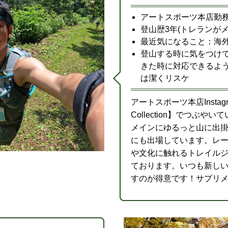
アートスポーツ本店勤
登山歴3年(トレランがメ
最近気になること：海
登山する時に気をつけ
きた時に対応できるよ
は潔くリスケ
アートスポーツ本店Instag
Collection】でつぶ
メインにゆるっと山に出
にも出場しています。レ
や文化に触れるトレイル
ております。いつも新し
すのが得意です！サプリ