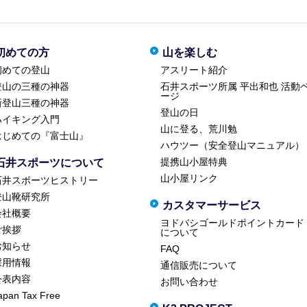
初めての方
山を楽しむ
初めての登山
アスリート紹介
登山の三種の神器
石井スポーツ所属 平出和也 活動
ージ
新登山三種の神器
登山の日
ハイキング入門
山に登る、荒川勉
はじめての『富士山』
ハウツー（安全登山マニュアル）
提携山小屋特典
石井スポーツについて
山小屋リンク
石井スポーツヒストリー
登山靴研究所
カスタマーサービス
会社概要
ヨドバシゴールドポイントカード
ご挨拶
について
お知らせ
FAQ
採用情報
通信販売について
公表内容
お問い合わせ
apan Tax Free