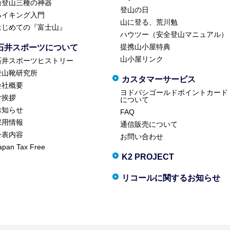
新登山三種の神器
登山の日
ハイキング入門
山に登る、荒川勉
はじめての『富士山』
ハウツー（安全登山マニュアル）
提携山小屋特典
石井スポーツについて
山小屋リンク
石井スポーツヒストリー
登山靴研究所
カスタマーサービス
会社概要
ヨドバシゴールドポイントカード
ご挨拶
について
お知らせ
FAQ
採用情報
通信販売について
公表内容
お問い合わせ
apan Tax Free
K2 PROJECT
リコールに関するお知らせ