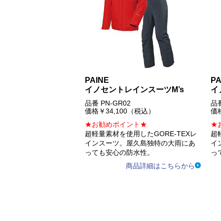
PAINE
PA
イノセントレインスーツM’s
イ
品番 PN-GR02
品番
価格￥34,100（税込）
価
★お勧めポイント★
★
超軽量素材を使用したGORE-TEXレ
超
インスーツ。屋久島独特の大雨にあ
イ
っても安心の防水性。
っ
商品詳細はこちらから