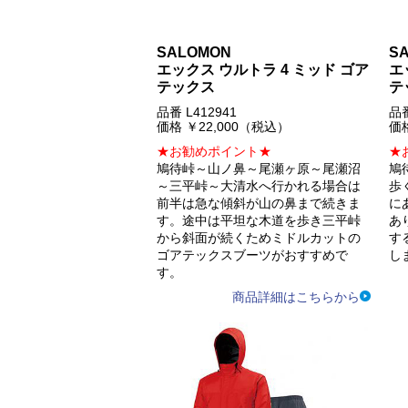
SALOMON
S
エックス ウルトラ 4 ミッド ゴア
エ
テックス
テ
品番 L412941
品番
価格 ￥22,000（税込）
価格
★お勧めポイント★
★
鳩待峠～山ノ鼻～尾瀬ヶ原～尾瀬沼
鳩
～三平峠～大清水へ行かれる場合は
歩
前半は急な傾斜が山の鼻まで続きま
に
す。途中は平坦な木道を歩き三平峠
あ
から斜面が続くためミドルカットの
す
ゴアテックスブーツがおすすめで
し
す。
商品詳細はこちらから