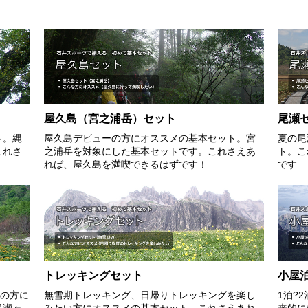
屋久島（宮之浦岳）セット
尾瀬
ト。縄
屋久島デビューの方にオススメの基本セット。宮
夏の尾
これさ
之浦岳を対象にした基本セットです。これさえあ
ト。こ
れば、屋久島を満喫できるはずです！
です
トレッキングセット
小屋
ーの方に
無雪期トレッキング、日帰りトレッキングを楽し
1泊?
尾瀬ヶ
みたい方にオススメの基本セット。これさえあれ
来的に