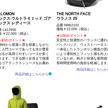
ALOMON
THE NORTH FACE
ックス ウルトラ 4 ミッド ゴア
ウラノス 25
ックス レディース
品番 NM62102
価格￥22,000（税込）
 L412956
 ￥22,000（税込）
★お勧めポイント★
お勧めポイント★
安定性と快適性のバランスに優れ
待峠から尾瀬ヶ原を探索しながら
バックパック。ウェストハーネス
く入門コースであっても水が豊富
一体化したトランポリン構造の背
あるが為滑りやすいコースが多く
により通気性とフィット感を向上
ります。できる限り足首まで保護
ているため、軽さと快適な着用感
るゴアテックスシューズをお薦め
長時間使用時の負担を軽減します
ます。
商品詳細はこちらか
商品詳細はこちらから