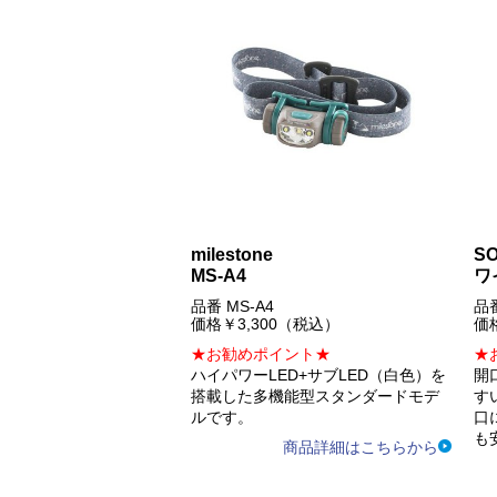
milestone
S
MS-A4
ワ
品番 MS-A4
品番
価格￥3,300（税込）
価
★お勧めポイント★
★
ハイパワーLED+サブLED（白色）を
開
搭載した多機能型スタンダードモデ
す
ルです。
口
も
商品詳細はこちらから