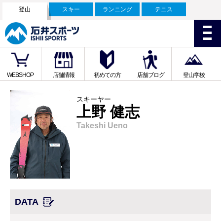
登山
スキー
ランニング
テニス
WEBSHOP
店舗情報
初めての方
店舗ブログ
登山学校
スキーヤー
上野 健志
Takeshi Ueno
DATA