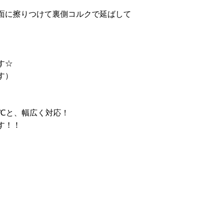
面に擦りつけて裏側コルクで延ばして
す☆
す）
℃と、幅広く対応！
す！！