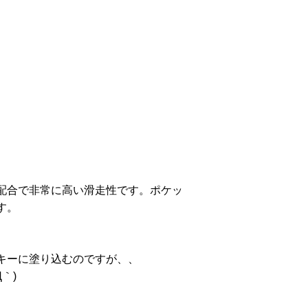
配合で非常に高い滑走性です。ポケッ
す。
キーに塗り込むのですが、、
｀)