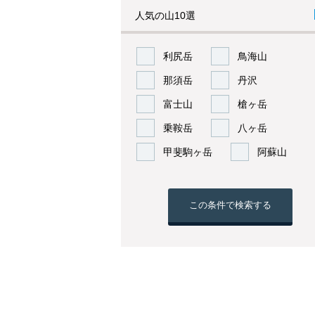
人気の山10選
利尻岳
鳥海山
那須岳
丹沢
富士山
槍ヶ岳
乗鞍岳
八ヶ岳
甲斐駒ヶ岳
阿蘇山
この条件で検索する