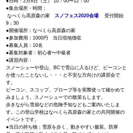
●日時：2月8日（土） 10：00〜12：00
●集合場所・時間：
なべくら高原森の家
スノフェス
2020
会場
受付開始
9：30
●開催場所：なべくら高原森の家
●参加費用：1000円 当日現地徴収
●募集人員：10名
●募集対象者：初心者〜中級者
●講習内容：
スノーシューや登山、BCで雪山に入るけど、ビーコンと
か使ったことないし・・・と不安な方向けの講習会で
す。
ビーコン、スコップ、プローブ等を実際使って確かめて
みましょう。スノーシューでの散策もします。
歩きながら雪崩などの危険予知などもご案内いたしま
す。この登山学校はなべくら高原森の家との共同開催の
イベントです。
●当日の持ち物：雪原を歩く、動きやすい服装。防寒