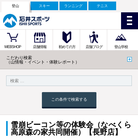
登山
スキー
ランニング
テニス
WEBSHOP
店舗情報
初めての方
店舗ブログ
登山学校
こだわり検索
（山情報・イベント・体験レポート）
この条件で検索する
雪崩ビーコン等の体験会（なべくら
高原森の家共同開催）【長野店】