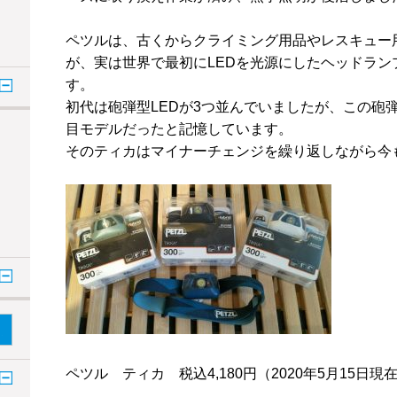
ペツルは、古くからクライミング用品やレスキュー
が、実は世界で最初に
LED
を光源にしたヘッドラン
す。
初代は砲弾型
LED
が
3
つ並んでいましたが、この砲
目モデルだったと記憶しています。
そのティカはマイナーチェンジを繰り返しながら今
ペツル ティカ 税込
4,180
円（
2020
年
5
月
15
日現