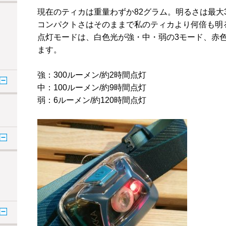
現在のティカは重量わずか
82
グラム。明るさは最大
コンパクトさはそのままで私のティカより何倍も明
点灯モードは、白色光が強・中・弱の
3
モード、赤
ます。
強：
300
ルーメン
/
約
2
時間点灯
中：
100
ルーメン
/
約
9
時間点灯
弱：
6
ルーメン
/
約
120
時間点灯