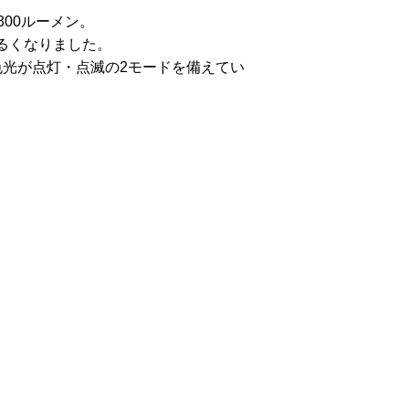
300
ルーメン。
るくなりました。
色光が点灯・点滅の
2
モードを備えてい