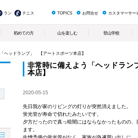
ラン
テニス
TOPICS
お問合せ
カスタマーサー
初めての方
山を楽しむ
登山学校
「ヘッドランプ」 【アートスポーツ本店】
非常時に備えよう「ヘッドラン
本店】
2020-05-15
先日我が家のリビングの灯りが突然消えました。
蛍光管が寿命で切れたみたいです。
夕方だったので真っ暗闇にはならなかったものの、
ます。
生憎予備の蛍光管がなく、家族が急遽買い出しに。