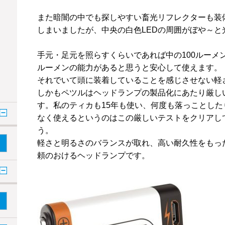
また暗闇の中でも探しやすい畜光リフレクターも装
しまいましたが、中央の白色LEDの周囲がぼや～
手元・足元を照らすくらいであれば中の
100
ルーメ
ルーメンの能力があると思うと安心して使えます。
それでいて頭に装着していることを感じさせない軽
しかもペツルはヘッドランプの製品化にあたり厳し
す。私のティカも
15
年も使い、何度も落っことした
なく使えるというのはこの厳しいテストをクリアし
う。
軽さと明るさのバランスが取れ、高い耐久性をもっ
頼のおけるヘッドランプです。