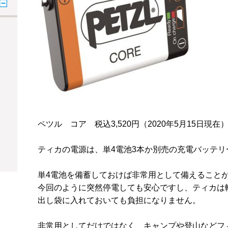
ペツル コア 税込
3,520
円（
2020
年
5
月
15
日現在
ティカの電源は、単
4
電池
3
本か別売の充電バッテリ
単
4
電池を備蓄しておけば非常用として備えること
今回のように突然停電しても安心ですし、ティカは
出し袋に入れておいても負担になりません。
非常用としてだけではなく、キャンプや登山などフ