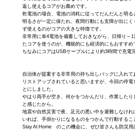
返し使えるコアがお薦めです。
乾電池の場合、電池の消耗に従ってだんだんと明る
明るさが一定に保たれ、夜間行動にも支障が出にく
ず使えるのがコアの大きな特徴です。
非常用に単
4
電池を備蓄しておきながら、日帰り～
1
たコアを使うのが、機能的にも経済的にもおすすめ
ちなみにコアは
USB
ケーブルにより約
3
時間で充電
自治体が提案する非常用の持ち出しバッグに入れて
リストアップされていると思いますが、今回の停電
とにしました。
やはり両手が空き、何かをつかんだり、作業したり
と感じたから。
地震や自然災害で夜、足元の悪い中を避難しなけれ
いれば、手掛かりになるものをつかんで行動するこ
Stay At Home のこの機会に、ぜひ皆さんも防