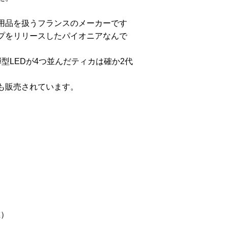
用品を扱うフランスのメーカーです
プをリリースしたパイオニアなんで
弾型
LED
が
4
つ並んだティカは確か
2
代
も販売されています。
在）