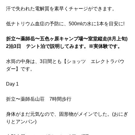
汗で失われた電解質を素早くチャージができます。
低ナトリウム血症の予防に、500mlの水に1本を目安に!
折立〜薬師岳〜五色ヶ原キャンプ場〜室堂縦走(8月上旬)
2泊3日 テント泊で説明してみます。※実体験です。
水筒の中身は、3日間とも【ショッツ エレクトラパウ
ダー】です。
Day 1
折立〜薬師岳山荘 7時間歩行
身体がまだ元気なので、固形物がメインでした。(おにぎ
りとアンパン)