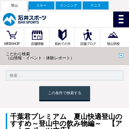
登山
スキー
ランニング
テニス
WEBSHOP
店舗情報
初めての方
店舗ブログ
登山学校
こだわり検索
（山情報・イベント・体験レポート）
この条件で検索する
千葉君プレミアム 夏山快適登山の
すすめ～登山中の飲み物編～ 【ア