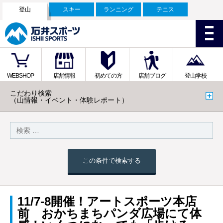
登山
スキー
ランニング
テニス
WEBSHOP
店舗情報
初めての方
店舗ブログ
登山学校
こだわり検索
（山情報・イベント・体験レポート）
この条件で検索する
11/7-8開催！アートスポーツ本店
前 おかちまちパンダ広場にて体