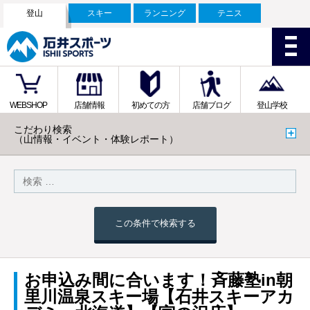
登山
スキー
ランニング
テニス
WEBSHOP
店舗情報
初めての方
店舗ブログ
登山学校
こだわり検索
（山情報・イベント・体験レポート）
この条件で検索する
お申込み間に合います！斉藤塾in朝
里川温泉スキー場【石井スキーアカ