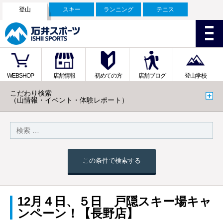
登山
スキー
ランニング
テニス
WEBSHOP
店舗情報
初めての方
店舗ブログ
登山学校
こだわり検索
（山情報・イベント・体験レポート）
この条件で検索する
12月４日、５日 戸隠スキー場キャ
ンペーン！【長野店】