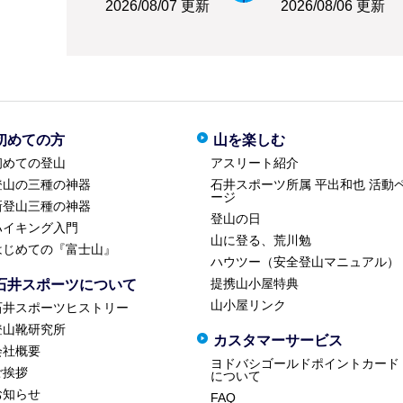
2026/08/07 更新
2026/08/06 更新
初めての方
山を楽しむ
初めての登山
アスリート紹介
登山の三種の神器
石井スポーツ所属 平出和也 活動
ージ
新登山三種の神器
登山の日
ハイキング入門
山に登る、荒川勉
はじめての『富士山』
ハウツー（安全登山マニュアル）
提携山小屋特典
石井スポーツについて
山小屋リンク
石井スポーツヒストリー
登山靴研究所
カスタマーサービス
会社概要
ヨドバシゴールドポイントカード
ご挨拶
について
お知らせ
FAQ