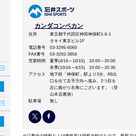
カンダコンペカン
住所
東京都千代田区神田神保町1-6-1
タキイ東京ビル1F
電話番号
03-3295-6060
FAX番号
03-3292-3856
営業時間
夏季(4/16～10/15) 10:00～20:00
冬季(10/16～4/15) 10:00～20:30
アクセス
地下鉄「神保町」駅より3分、A5出
口を出て左手方向へ進み、2つ目を
左に曲がり右角にございます。（登
山本店裏側）
駐車場
無し
※記事中の情報および価格等は掲載当時のもので、最新で