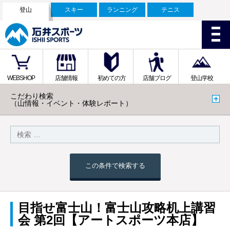
登山
スキー
ランニング
テニス
WEBSHOP
店舗情報
初めての方
店舗ブログ
登山学校
こだわり検索
（山情報・イベント・体験レポート）
この条件で検索する
目指せ富士山！富士山攻略机上講習
会 第2回【アートスポーツ本店】