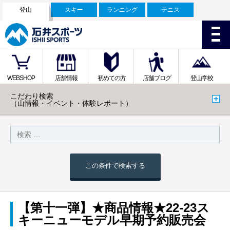
登山
スキー
ランニング
テニス
WEBSHOP
店舗情報
初めての方
店舗ブログ
登山学校
こだわり検索
（山情報・イベント・体験レポート）
この条件で検索する
【第十一弾】★商品情報★22-23ス
キーニューモデル早期予約販売会