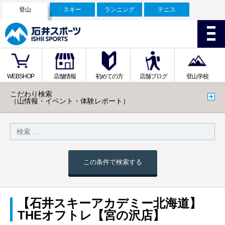
登山
スキー
ランニング
テニス
WEBSHOP
店舗情報
初めての方
店舗ブログ
登山学校
こだわり検索
（山情報・イベント・体験レポート）
この条件で検索する
【石井スキーアカデミー北海道】
THEオフトレ【宮の沢店】