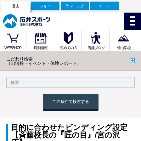
登山
スキー
ランニング
テニス
WEBSHOP
店舗情報
初めての方
店舗ブログ
登山学校
こだわり検索
（山情報・イベント・体験レポート）
この条件で検索する
目的に合わせたビンディング設定
【斉藤校長の『匠の目』/宮の沢