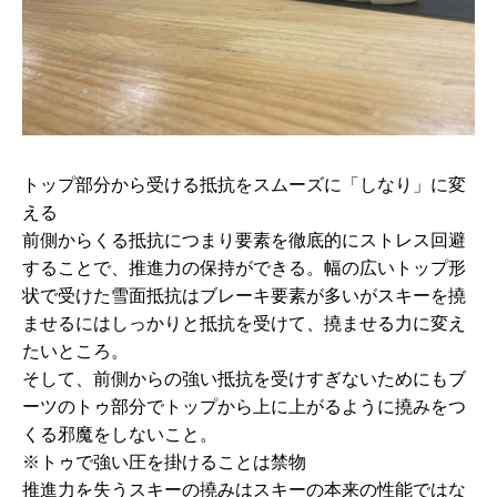
トップ部分から受ける抵抗をスムーズに「しなり」に変
える
前側からくる抵抗につまり要素を徹底的にストレス回避
することで、推進力の保持ができる。幅の広いトップ形
状で受けた雪面抵抗はブレーキ要素が多いがスキーを撓
ませるにはしっかりと抵抗を受けて、撓ませる力に変え
たいところ。
そして、前側からの強い抵抗を受けすぎないためにもブ
ーツのトゥ部分でトップから上に上がるように撓みをつ
くる邪魔をしないこと。
※トゥで強い圧を掛けることは禁物
推進力を失うスキーの撓みはスキーの本来の性能ではな