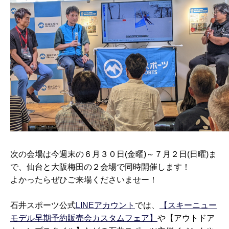
次の会場は今週末の６月３０日(金曜)～７月２日(日曜)ま
で、仙台と大阪梅田の２会場で同時開催します！
よかったらぜひご来場くださいませー！
石井スポーツ公式
LINEアカウント
では、
【スキーニュー
モデル早期予約販売会カスタムフェア】
や【アウトドア