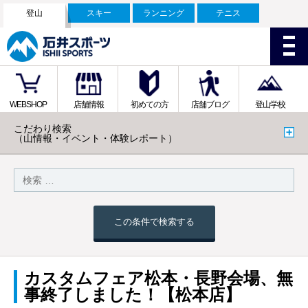
登山
スキー
ランニング
テニス
WEBSHOP
店舗情報
初めての方
店舗ブログ
登山学校
こだわり検索
（山情報・イベント・体験レポート）
この条件で検索する
カスタムフェア松本・長野会場、無
事終了しました！【松本店】