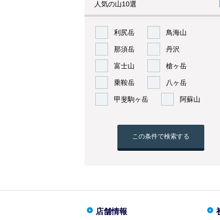
人気の山10選
利尻岳
鳥海山
那須岳
丹沢
富士山
槍ヶ岳
乗鞍岳
八ヶ岳
甲斐駒ヶ岳
阿蘇山
この条件で検索する
店舗情報