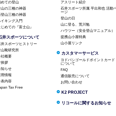
初めての登山
アスリート紹介
登山の三種の神器
石井スポーツ所属 平出和也 活動
ージ
新登山三種の神器
登山の日
ハイキング入門
山に登る、荒川勉
はじめての『富士山』
ハウツー（安全登山マニュアル）
提携山小屋特典
石井スポーツについて
山小屋リンク
石井スポーツヒストリー
登山靴研究所
カスタマーサービス
会社概要
ヨドバシゴールドポイントカード
ご挨拶
について
お知らせ
FAQ
採用情報
通信販売について
公表内容
お問い合わせ
apan Tax Free
K2 PROJECT
リコールに関するお知らせ