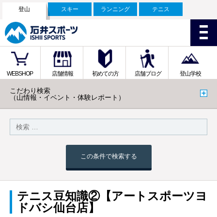
登山
スキー
ランニング
テニス
WEBSHOP
店舗情報
初めての方
店舗ブログ
登山学校
こだわり検索
（山情報・イベント・体験レポート）
この条件で検索する
テニス豆知識②【アートスポーツヨ
ドバシ仙台店】