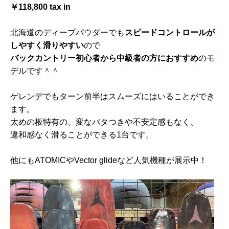
￥118,800 tax in
北海道のディープパウダーでも
スピードコントロールが
しやすく滑りやすい
ので
バックカントリー初心者から中級者の方におすすめ
のモ
デルです＾＾
ゲレンデでもターン前半はスムーズにはいることができ
ます。
太めの板特有の、変なバタつきや不安定感もなく、
違和感なく滑ることができる1台です。
他にもATOMICやVector glideなど人気機種が展示中！