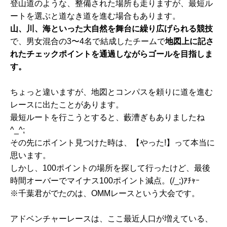
登山道のような、整備された場所も走りますが、最短ル
ートを選ぶと道なき道を進む場合もあります。
山、川、海といった大自然を舞台に繰り広げられる競技
で、男女混合の3〜4名で結成したチームで
地図上に記さ
れたチェックポイントを通過しながらゴールを目指しま
す。
ちょっと違いますが、地図とコンパスを頼りに道を進む
レースに出たことがあります。
最短ルートを行こうとすると、藪漕ぎもありましたね
^_^;
その先にポイント見つけた時は、【やった!】って本当に
思います。
しかし、100ポイントの場所を探して行ったけど、最後
時間オーバーでマイナス100ポイント減点。(/_;)ｱﾁｬｰ
※千葉君がでたのは、OMMレースという大会です。
アドベンチャーレースは、ここ最近人口が増えている、