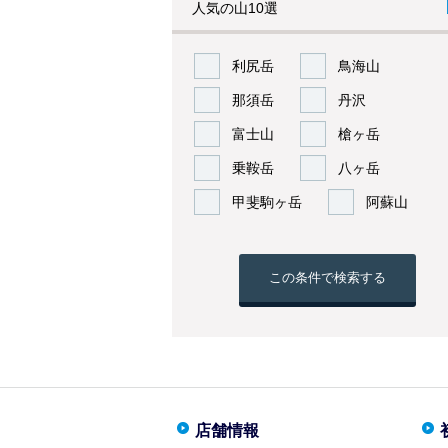
人気の山10選
利尻岳
鳥海山
那須岳
丹沢
富士山
槍ヶ岳
乗鞍岳
八ヶ岳
甲斐駒ヶ岳
阿蘇山
この条件で検索する
店舗情報