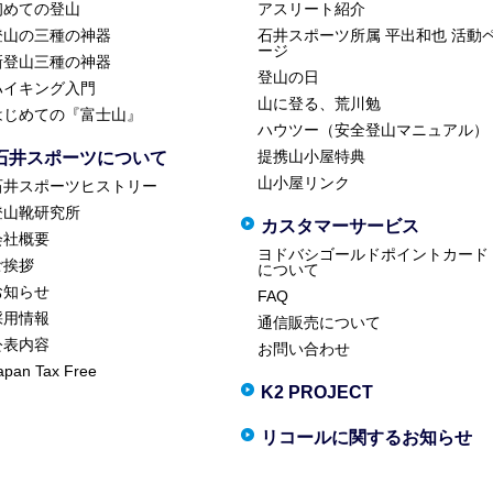
初めての登山
アスリート紹介
登山の三種の神器
石井スポーツ所属 平出和也 活動
ージ
新登山三種の神器
登山の日
ハイキング入門
山に登る、荒川勉
はじめての『富士山』
ハウツー（安全登山マニュアル）
提携山小屋特典
石井スポーツについて
山小屋リンク
石井スポーツヒストリー
登山靴研究所
カスタマーサービス
会社概要
ヨドバシゴールドポイントカード
ご挨拶
について
お知らせ
FAQ
採用情報
通信販売について
公表内容
お問い合わせ
apan Tax Free
K2 PROJECT
リコールに関するお知らせ