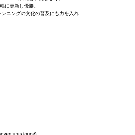
を大幅に更新し優勝。
ランニングの文化の普及にも力を入れ
ntures.tours/)