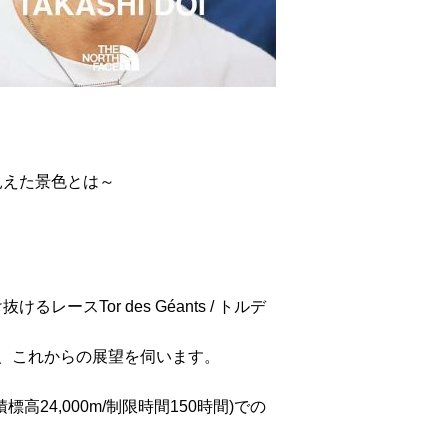
旅で見えた景色とは～
スTor des Géants / トルデ
色、これからの展望を伺います。
/累積標高24,000m/制限時間150時間)での